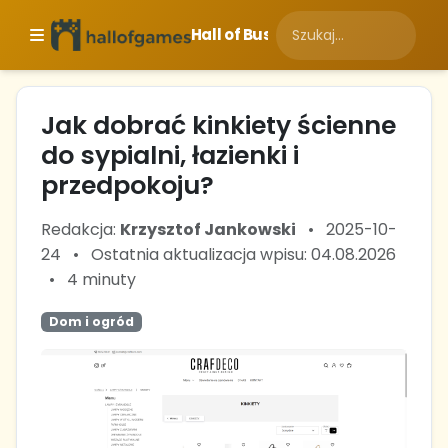
Hall of Business
Jak dobrać kinkiety ścienne
do sypialni, łazienki i
przedpokoju?
Redakcja:
Krzysztof Jankowski
•
2025-10-
24
•
Ostatnia aktualizacja wpisu: 04.08.2026
•
4 minuty
Dom i ogród